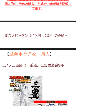
​個人的に1枚のみ購入した場合の参考値を記載し
てます。
ミズノゼッケン（色落ちしない）のみ購入
【
試合用柔道衣 購入
】
ミズノ三四郎（一重織）三豊柔道会ｾｯﾄ