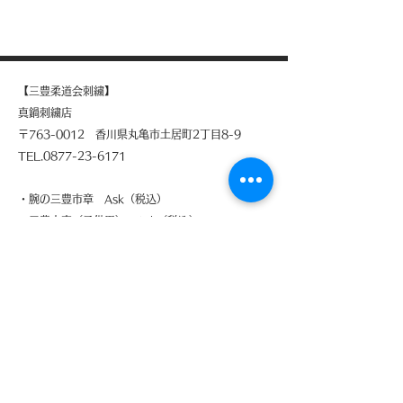
【三豊柔道会刺繍】
​真鍋刺繍店
〒763-0012 香川県丸亀市土居町2丁目8-9
TEL.0877-23-6171
・腕の三豊市章 Ask（税込）
・三豊文字（子供用） Ask（税込）
・三豊文字（大人用） Ask（税込）