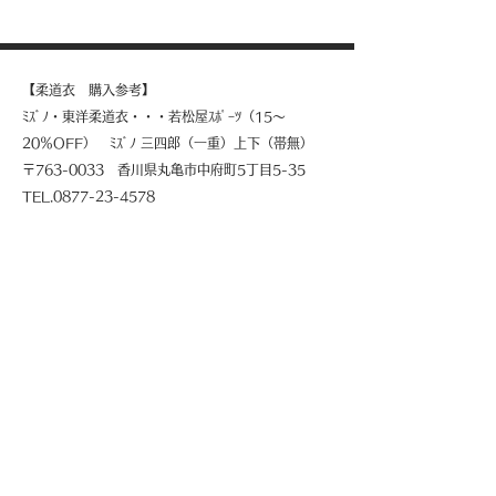
【柔道衣 購入参考】
ﾐｽﾞﾉ・東洋柔道衣・・・若松屋ｽﾎﾟｰﾂ（15～
20％OFF） ﾐｽﾞﾉ 三四郎（一重）上下（帯無）
〒763-0033 香川県丸亀市中府町5丁目5-35
TEL.0877-23-4578