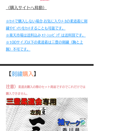
（​購入サイトへ移動）
※ｾｯﾄで購入しない場合,お気に入りﾒｰｶの柔道着に刺
繍やｾﾞｯｹﾝをｾｯﾄすることも可能です。
※楽天市場は送料込み,ﾔﾌｰｼｮｯﾋﾟﾝｸﾞは送料別です。
※100サイズ以下の柔道着は三豊の刺繍（胸と上
腕）不可です。
【
刺繍
購入
】
注意）
​柔道衣購入の際のセット商品ですのでこれだけでは
購入できません。