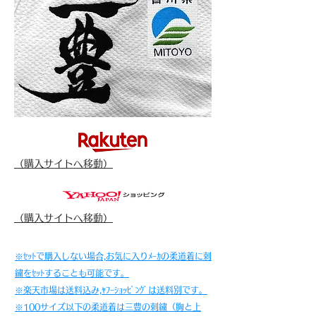
（​購入サイトへ移動）
（​購入サイトへ移動）
※ｾｯﾄで購入しない場合,お気に入りﾒｰｶの柔道着に刺
繍をｾｯﾄすることも可能です。
※楽天市場は送料込み,ﾔﾌｰｼｮｯﾋﾟﾝｸﾞは送料別です。
※100サイズ以下の柔道着は三豊の刺繍（胸と上