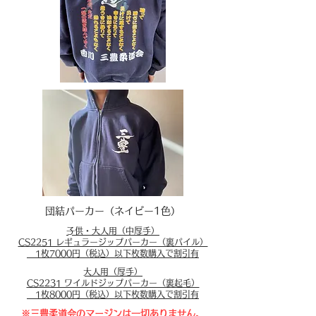
団結パーカー（ネイビー1色）
​子供・大人用（中厚手）
CS2251 レギュラージップパーカー（裏パイル）
1
枚7000円（税込）以下
枚数購入で割引有
​大人用（厚手）
CS2231 ワイルドジップパーカー（裏起毛）
1
枚8000円（税込）以下
枚数購入で割引有
※三豊柔道会のマージンは一切ありません。