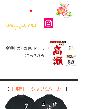
​最終更新日：2026-08-04
Mitoyo Judo Club
高瀬中柔道部専用ページ→
（こちらから）
【
「団結」Ｔシャツ&パーカー
】