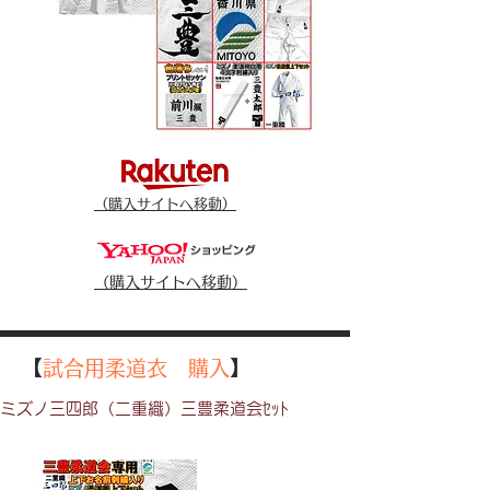
（​購入サイトへ移動）
（​購入サイトへ移動）
【
試合用柔道衣 購入
】
ミズノ三四郎（二重織）三豊柔道会ｾｯﾄ