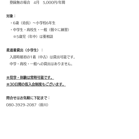
登録無の場合 4月 5,000円/年間
対象：
・6歳（幼長）～小学校6年生
​ ・中学生・高校生・一般（個々に練習）
※5歳児（年中）は要相談
柔道着貸出（小学生）：
​
入部時最初の1着（中古）は貸出可能です。
​ 中学・高校・一般への貸出はありません。
※見学・体験は常時可能です。
​※30日間の仮入会制度もございます。
問合せはお気軽に下記まで：
080-3929-2087（前川）