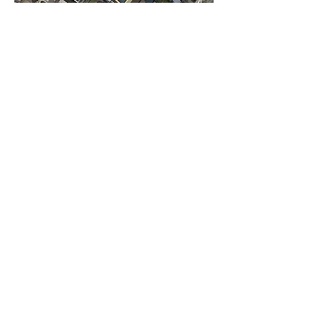
三豊柔道会 会則
卒 業 生
一覧