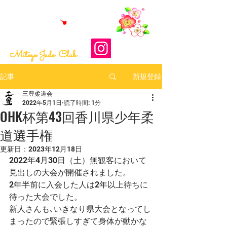
​最終更新日：2026-08-04
Mitoyo Judo Club
新規登録
記事
三豊柔道会
2022年5月1日
読了時間: 1分
OHK杯第43回香川県少年柔
道選手権
更新日：
2023年12月18日
2022年4月30日（土）無観客において
見出しの大会が開催されました。
2年半前に入会した人は2年以上待ちに
待った大会でした。
新人さんも､いきなり県大会となってし
まったので緊張しすぎて身体が動かな