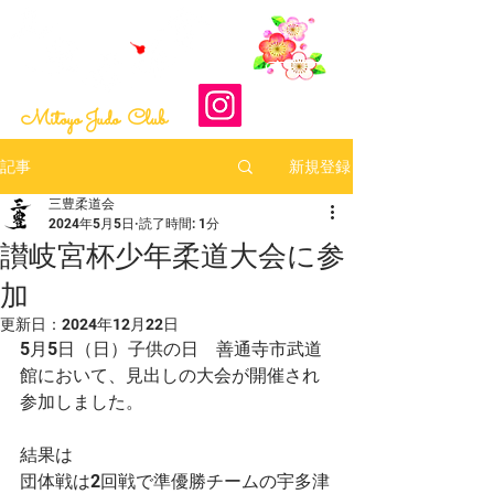
​最終更新日：2026-08-04
Mitoyo Judo Club
新規登録
記事
三豊柔道会
2024年5月5日
読了時間: 1分
讃岐宮杯少年柔道大会に参
加
更新日：
2024年12月22日
5月5日（日）子供の日　善通寺市武道
館において、見出しの大会が開催され
参加しました。
結果は
団体戦は2回戦で準優勝チームの宇多津