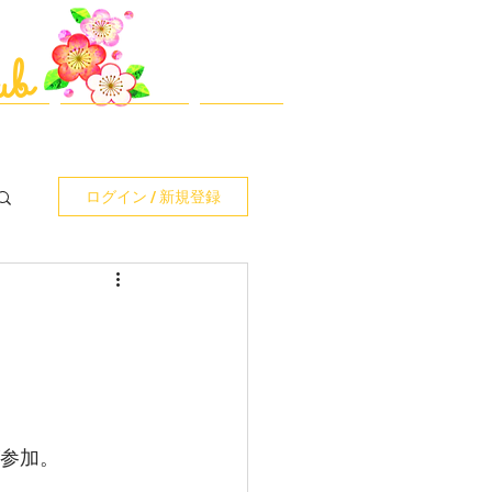
​最終更新日：2026-08-04
ub
動報告
ｼｮｯﾌﾟ/ｶﾀﾛｸﾞ等
お問合せ
ログイン / 新規登録
が参加。