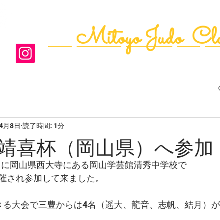
Mitoyo Judo Cl
ﾄｯﾌﾟ
道場の案内
年間ｶﾚﾝﾀﾞｰ
写真
活
年4月8日
読了時間: 1分
靖喜杯（岡山県）へ参加
日）に岡山県西大寺にある岡山学芸館清秀中学校で
催され参加して来ました。
きる大会で三豊からは4名（遥大、龍音、志帆、結月）