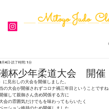
Mitoyo Judo Cl
ﾄｯﾌﾟ
道場の案内
年間ｶﾚﾝﾀﾞｰ
写真
活
年8月4日
読了時間: 1分
瀬杯少年柔道大会 開催
（日）に見出しの大会を開催しました。
当の大会が開催されずコロナ禍三年目ということですね
開催して親御さん含め関係する方に
大会の雰囲気だけでもを味わってもらいたく
ベーション維持のため開催しました。