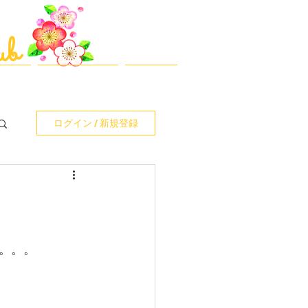
​最終更新日：2026-08-04
ub
動報告
ｼｮｯﾌﾟ/ｶﾀﾛｸﾞ等
お問合せ
ログイン / 新規登録
。。。