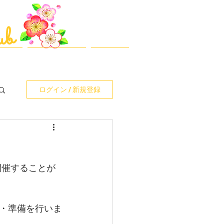
​最終更新日：2026-08-04
ub
動報告
ｼｮｯﾌﾟ/ｶﾀﾛｸﾞ等
お問合せ
ログイン / 新規登録
を開催することが
・準備を行いま