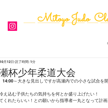
Mitoyo Judo Cl
ﾄｯﾌﾟ
道場の案内
年間ｶﾚﾝﾀﾞｰ
写真
活
年10月12日
読了時間: 1分
瀬杯少年柔道大会
日(日）14:00～大きな見出しですが高瀬内での小さな試合
冷え込む子供たちの気持ちを何とか盛り上げたい！
てくれたらいい！との願いから指導者一丸となって計画